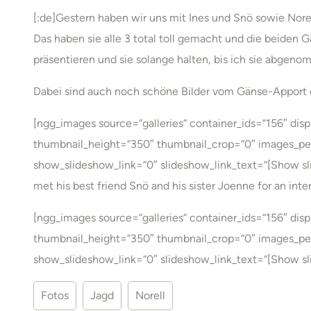
[:de]Gestern haben wir uns mit Ines und Snö sowie Nore
Das haben sie alle 3 total toll gemacht und die beide
präsentieren und sie solange halten, bis ich sie abgen
Dabei sind auch noch schöne Bilder vom Gänse-Apport 
[ngg_images source=“galleries“ container_ids=“156″ di
thumbnail_height=“350″ thumbnail_crop=“0″ images_pe
show_slideshow_link=“0″ slideshow_link_text=“[Show sl
met his best friend Snö and his sister Joenne for an int
[ngg_images source=“galleries“ container_ids=“156″ di
thumbnail_height=“350″ thumbnail_crop=“0″ images_pe
show_slideshow_link=“0″ slideshow_link_text=“[Show sl
Fotos
Jagd
Norell