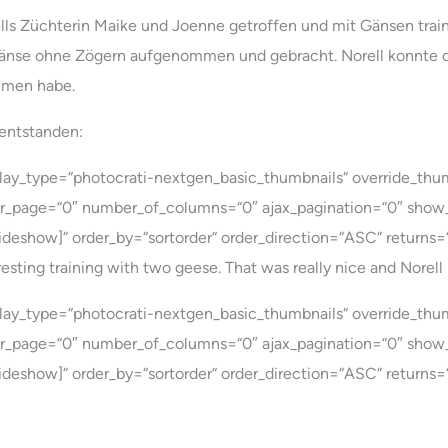
lls Züchterin Maike und Joenne getroffen und mit Gänsen traini
n Gänse ohne Zögern aufgenommen und gebracht. Norell konnte 
ommen habe.
entstanden:
splay_type=“photocrati-nextgen_basic_thumbnails“ override_th
r_page=“0″ number_of_columns=“0″ ajax_pagination=“0″ show_
ideshow]“ order_by=“sortorder“ order_direction=“ASC“ returns
eresting training with two geese. That was really nice and Norel
splay_type=“photocrati-nextgen_basic_thumbnails“ override_th
r_page=“0″ number_of_columns=“0″ ajax_pagination=“0″ show_
ideshow]“ order_by=“sortorder“ order_direction=“ASC“ returns