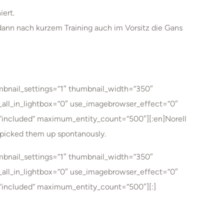
ert.
dann nach kurzem Training auch im Vorsitz die Gans
umbnail_settings=“1″ thumbnail_width=“350″
all_in_lightbox=“0″ use_imagebrowser_effect=“0″
=“included“ maximum_entity_count=“500″][:en]Norell
l picked them up spontanously.
umbnail_settings=“1″ thumbnail_width=“350″
all_in_lightbox=“0″ use_imagebrowser_effect=“0″
=“included“ maximum_entity_count=“500″][:]