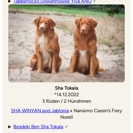
Tabbenoca’s Dowanhowee Ylva ANO
♀
Sha Tokala
*14.12.2022
3 Rüden / 2 Hündinnen
SHA WINYAN pod Jablonia
x Nanaimo Cassin’s Fiery
Norell
Besdeki Ben Sha Tokala
♂