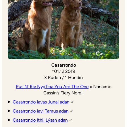
Casarrondo
*01.12.2019
3 Rüden / 1 Hündin
Rus N‘ Riv NyyTraa You Are The One
x Nanaimo
Cassin’s Fiery Norell
Casarrondo Iavas Junai adan
♂
Casarrondo Iavi Tamus adan
♂
Casarrondo Ithil Lýsan adan
♂