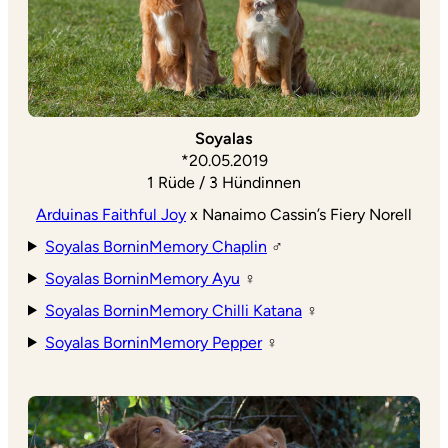
Soyalas
*20.05.2019
1 Rüde / 3 Hündinnen
Arduinas Faithful Joy
x Nanaimo Cassin’s Fiery Norell
Soyalas BorninMemory Chaplin
♂
Soyalas BorninMemory Ayu
♀
Soyalas BorninMemory Chilli Katana
♀
Soyalas BorninMemory Pepper
♀