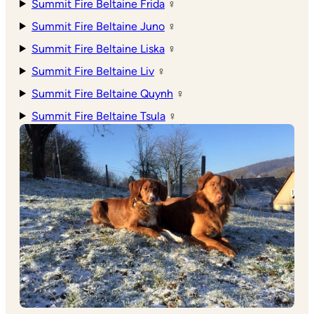
Summit Fire Beltaine Frida
♀
Summit Fire Beltaine Juno
♀
Summit Fire Beltaine Liska
♀
Summit Fire Beltaine Liv
♀
Summit Fire Beltaine Quynh
♀
Summit Fire Beltaine Tsula
♀