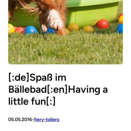
[:de]Spaß im
Bällebad[:en]Having a
little fun[:]
05.05.2016
fiery-tollers
•