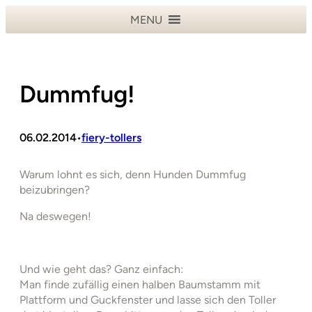
Zum
MENU
Inhalt
springen
Dummfug!
06.02.2014
fiery-tollers
•
Warum lohnt es sich, denn Hunden Dummfug
beizubringen?
Na deswegen!
Und wie geht das? Ganz einfach:
Man finde zufällig einen halben Baumstamm mit
Plattform und Guckfenster und lasse sich den Toller