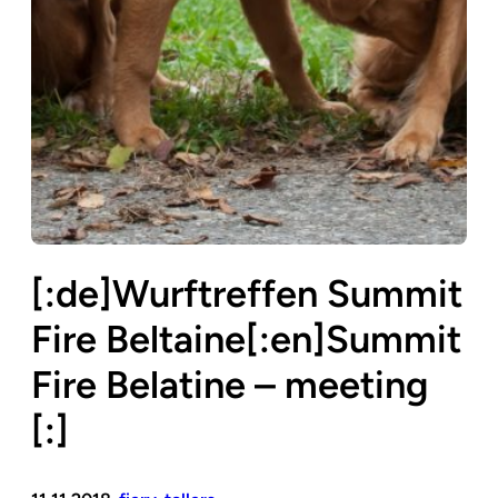
[:de]Wurftreffen Summit
Fire Beltaine[:en]Summit
Fire Belatine – meeting
[:]