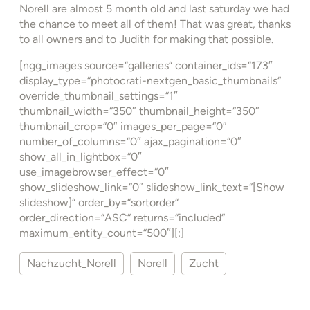
Norell are almost 5 month old and last saturday we had
the chance to meet all of them! That was great, thanks
to all owners and to Judith for making that possible.
[ngg_images source=“galleries“ container_ids=“173″
display_type=“photocrati-nextgen_basic_thumbnails“
override_thumbnail_settings=“1″
thumbnail_width=“350″ thumbnail_height=“350″
thumbnail_crop=“0″ images_per_page=“0″
number_of_columns=“0″ ajax_pagination=“0″
show_all_in_lightbox=“0″
use_imagebrowser_effect=“0″
show_slideshow_link=“0″ slideshow_link_text=“[Show
slideshow]“ order_by=“sortorder“
order_direction=“ASC“ returns=“included“
maximum_entity_count=“500″][:]
Nachzucht_Norell
Norell
Zucht