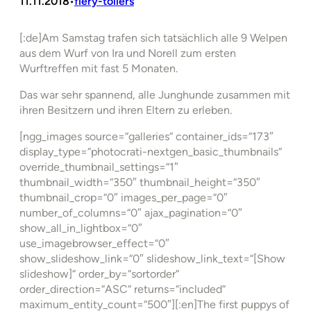
11.11.2018
fiery-tollers
•
[:de]Am Samstag trafen sich tatsächlich alle 9 Welpen
aus dem Wurf von Ira und Norell zum ersten
Wurftreffen mit fast 5 Monaten.
Das war sehr spannend, alle Junghunde zusammen mit
ihren Besitzern und ihren Eltern zu erleben.
[ngg_images source=“galleries“ container_ids=“173″
display_type=“photocrati-nextgen_basic_thumbnails“
override_thumbnail_settings=“1″
thumbnail_width=“350″ thumbnail_height=“350″
thumbnail_crop=“0″ images_per_page=“0″
number_of_columns=“0″ ajax_pagination=“0″
show_all_in_lightbox=“0″
use_imagebrowser_effect=“0″
show_slideshow_link=“0″ slideshow_link_text=“[Show
slideshow]“ order_by=“sortorder“
order_direction=“ASC“ returns=“included“
maximum_entity_count=“500″][:en]The first puppys of