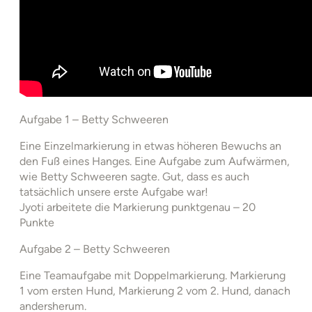
Aufgabe 1 – Betty Schweeren
Eine Einzelmarkierung in etwas höheren Bewuchs an
den Fuß eines Hanges. Eine Aufgabe zum Aufwärmen,
wie Betty Schweeren sagte. Gut, dass es auch
tatsächlich unsere erste Aufgabe war!
Jyoti arbeitete die Markierung punktgenau – 20
Punkte
Aufgabe 2 – Betty Schweeren
Eine Teamaufgabe mit Doppelmarkierung. Markierung
1 vom ersten Hund, Markierung 2 vom 2. Hund, danach
andersherum.