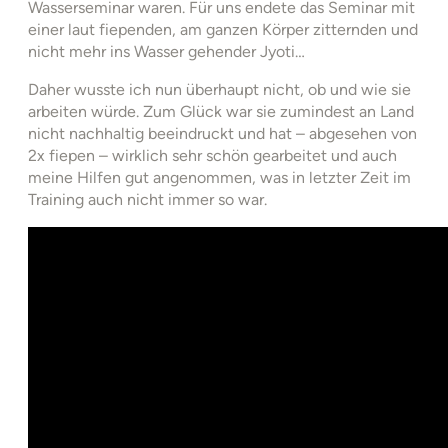
Wasserseminar waren. Für uns endete das Seminar mit
einer laut fiependen, am ganzen Körper zitternden und
nicht mehr ins Wasser gehender Jyoti…
Daher wusste ich nun überhaupt nicht, ob und wie sie
arbeiten würde. Zum Glück war sie zumindest an Land
nicht nachhaltig beeindruckt und hat – abgesehen von
2x fiepen – wirklich sehr schön gearbeitet und auch
meine Hilfen gut angenommen, was in letzter Zeit im
Training auch nicht immer so war.