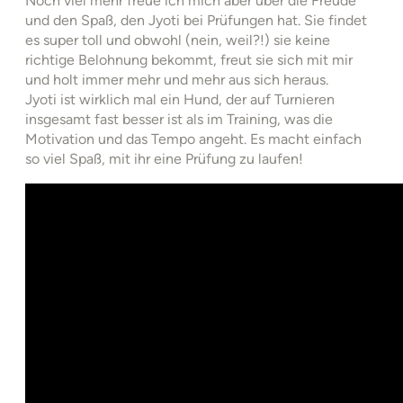
Noch viel mehr freue ich mich aber über die Freude
und den Spaß, den Jyoti bei Prüfungen hat. Sie findet
es super toll und obwohl (nein, weil?!) sie keine
richtige Belohnung bekommt, freut sie sich mit mir
und holt immer mehr und mehr aus sich heraus.
Jyoti ist wirklich mal ein Hund, der auf Turnieren
insgesamt fast besser ist als im Training, was die
Motivation und das Tempo angeht. Es macht einfach
so viel Spaß, mit ihr eine Prüfung zu laufen!