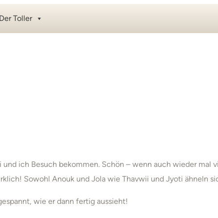
Der Toller
i und ich Besuch bekommen. Schön – wenn auch wieder mal vie
irklich! Sowohl Anouk und Jola wie Thavwii und Jyoti ähneln s
gespannt, wie er dann fertig aussieht!