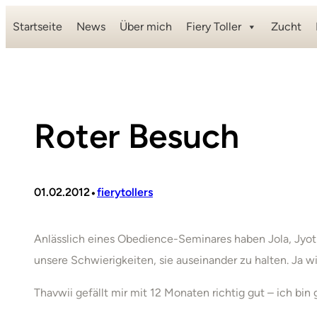
Zum
Startseite
News
Über mich
Fiery Toller
Zucht
Inhalt
springen
Roter Besuch
•
01.02.2012
fierytollers
Anlässlich eines Obedience-Seminares haben Jola, Jyot
unsere Schwierigkeiten, sie auseinander zu halten. Ja w
Thavwii gefällt mir mit 12 Monaten richtig gut – ich bin 