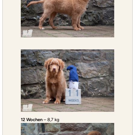
12 Wochen
– 8,7 kg