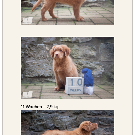
11 Wochen
– 7,9 kg