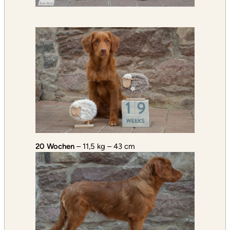
20 Wochen
– 11,5 kg – 43 cm