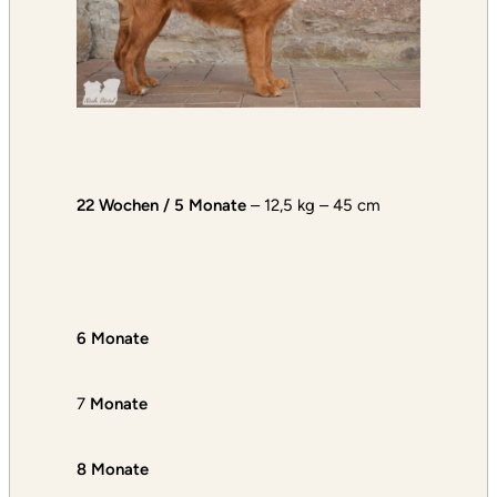
22 Wochen / 5 Monate
– 12,5 kg – 45 cm
6 Monate
7
Monate
8 Monate