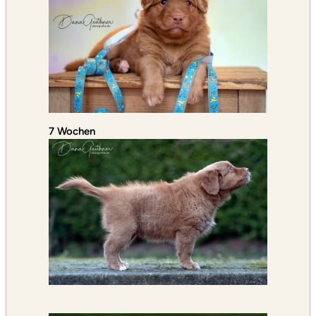
7 Wochen