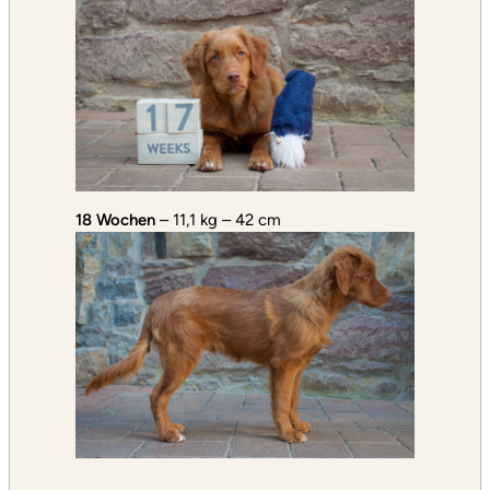
18 Wochen
– 11,1 kg – 42 cm