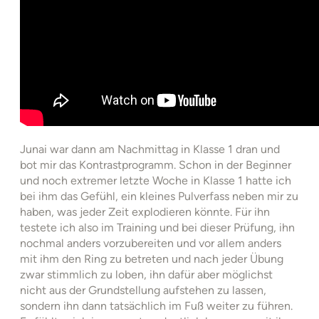
Junai war dann am Nachmittag in Klasse 1 dran und
bot mir das Kontrastprogramm. Schon in der Beginner
und noch extremer letzte Woche in Klasse 1 hatte ich
bei ihm das Gefühl, ein kleines Pulverfass neben mir zu
haben, was jeder Zeit explodieren könnte. Für ihn
testete ich also im Training und bei dieser Prüfung, ihn
nochmal anders vorzubereiten und vor allem anders
mit ihm den Ring zu betreten und nach jeder Übung
zwar stimmlich zu loben, ihn dafür aber möglichst
nicht aus der Grundstellung aufstehen zu lassen,
sondern ihn dann tatsächlich im Fuß weiter zu führen.