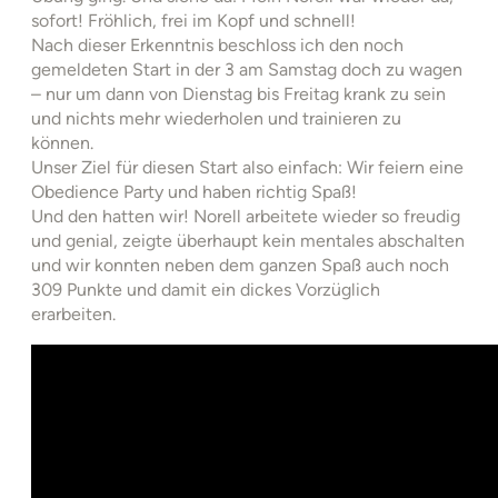
sofort! Fröhlich, frei im Kopf und schnell!
Nach dieser Erkenntnis beschloss ich den noch
gemeldeten Start in der 3 am Samstag doch zu wagen
– nur um dann von Dienstag bis Freitag krank zu sein
und nichts mehr wiederholen und trainieren zu
können.
Unser Ziel für diesen Start also einfach: Wir feiern eine
Obedience Party und haben richtig Spaß!
Und den hatten wir! Norell arbeitete wieder so freudig
und genial, zeigte überhaupt kein mentales abschalten
und wir konnten neben dem ganzen Spaß auch noch
309 Punkte und damit ein dickes Vorzüglich
erarbeiten.