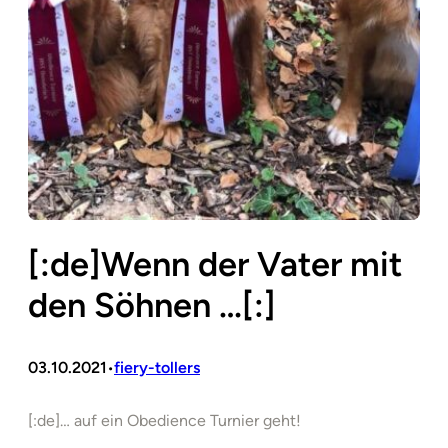
[:de]Wenn der Vater mit
den Söhnen …[:]
03.10.2021
fiery-tollers
•
[:de]… auf ein Obedience Turnier geht!