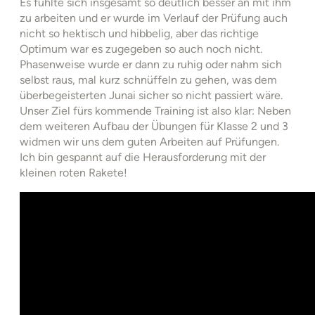
Es fühlte sich insgesamt so deutlich besser an mit ihm
zu arbeiten und er wurde im Verlauf der Prüfung auch
nicht so hektisch und hibbelig, aber das richtige
Optimum war es zugegeben so auch noch nicht.
Phasenweise wurde er dann zu ruhig oder nahm sich
selbst raus, mal kurz schnüffeln zu gehen, was dem
überbegeisterten Junai sicher so nicht passiert wäre.
Unser Ziel fürs kommende Training ist also klar: Neben
dem weiteren Aufbau der Übungen für Klasse 2 und 3
widmen wir uns dem guten Arbeiten auf Prüfungen.
Ich bin gespannt auf die Herausforderung mit der
kleinen roten Rakete!